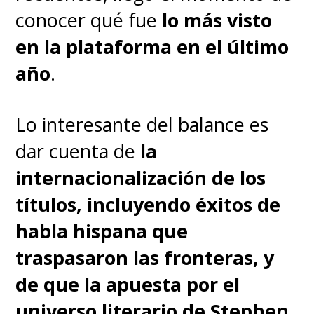
como
"Batgirl"
,
el Universo DC
conocer qué fue
lo más visto
se expande en el streaming para
en la plataforma en el último
explorar los distintos rincones
año
.
de su multiverso y, de paso,
sumar más suscriptores para
Lo interesante del balance es
HBO Max. Al final, esa es la
dar cuenta de
la
única meta.
internacionalización de los
títulos, incluyendo éxitos de
habla hispana que
traspasaron las fronteras, y
de que la apuesta por el
universo literario de Stephen