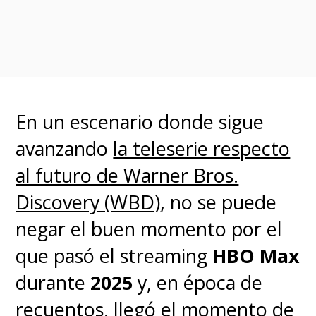
Warner Bros. Television para
expandir la historia de uno de
los villanos más emblemáticos
del catálogo de enemigos del
En un escenario donde sigue
Cruzado Encapotado, con el
avanzando
la teleserie respecto
ascenso de "Cobblepot" al
al futuro de Warner Bros.
poder en el mundo criminal de
Discovery (WBD)
, no se puede
Gotham.
negar el buen momento por el
que pasó el streaming
HBO Max
Sumándose series
durante
2025
y, en época de
como
"Peacemaker"
y películas
recuentos, llegó el momento de