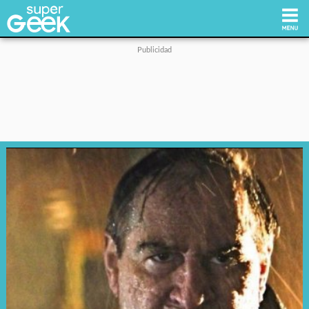
Inicio
Tecnología
Videojuegos
Reviews
Cultura Pop
Streaming
Síguenos: