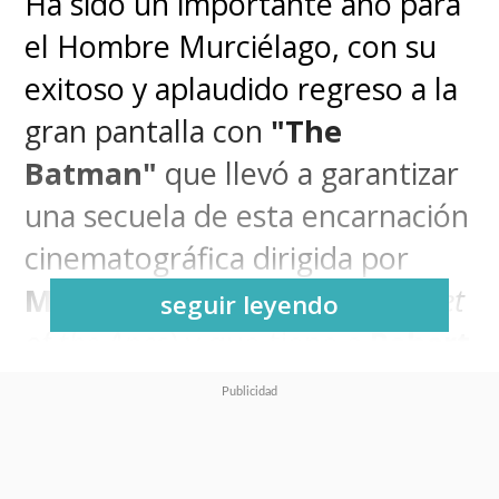
Ha sido un importante año para
el Hombre Murciélago, con su
exitoso y aplaudido regreso a la
gran pantalla con
"The
Batman"
que llevó a garantizar
una secuela de esta encarnación
cinematográfica dirigida por
Matt Reeves
(
War for the Planet
seguir leyendo
of the Apes
) y que tiene a
Robert
Pattinson
bajo la capucha del
Detective.